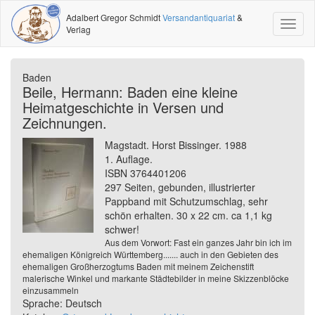
Adalbert Gregor Schmidt
Versandantiquariat
&
Toggl
Verlag
naviga
Baden
Beile, Hermann: Baden eine kleine
Heimatgeschichte in Versen und
Zeichnungen.
Magstadt. Horst Bissinger. 1988
1. Auflage.
ISBN 3764401206
297 Seiten, gebunden, illustrierter
Pappband mit Schutzumschlag, sehr
schön erhalten. 30 x 22 cm. ca 1,1 kg
schwer!
Aus dem Vorwort: Fast ein ganzes Jahr bin ich im
ehemaligen Königreich Württemberg....... auch in den Gebieten des
ehemaligen Großherzogtums Baden mit meinem Zeichenstift
malerische Winkel und markante Städtebilder in meine Skizzenblöcke
einzusammeln
Sprache: Deutsch