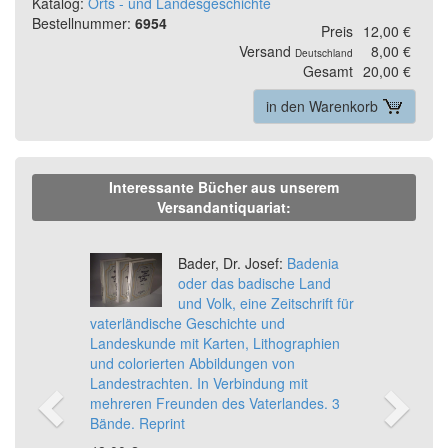
Katalog:
Orts - und Landesgeschichte
Bestellnummer:
6954
Preis
12,00 €
Versand
8,00 €
Deutschland
Gesamt
20,00 €
in den Warenkorb
Interessante Bücher aus unserem
Versandantiquariat:
Previous
Ne
Bader, Dr. Josef:
Badenia
oder das badische Land
und Volk, eine Zeitschrift für
vaterländische Geschichte und
Landeskunde mit Karten, Lithographien
und colorierten Abbildungen von
Landestrachten. In Verbindung mit
mehreren Freunden des Vaterlandes. 3
Bände. Reprint