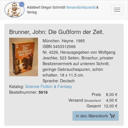
Adalbert Gregor Schmidt
Versandantiquariat
&
Toggl
Verlag
naviga
Brunner, John: Die Gußform der Zeit.
München. Heyne. 1985
ISBN 3453312066
Nr. 4226, Herausgegeben von Wolfgang
Jeschke, 523 Seiten, Broschur, privater
Besitzervermerk auf unterem Schnitt,
geringe Gebrauchsspuren, schön
erhalten. 18 x 11,5 cm.
Sprache: Deutsch
Katalog:
Science Fiction & Fantasy
Bestellnummer:
5616
Preis
8,00 €
Versand
4,00 €
Deutschland
Gesamt
12,00 €
in den Warenkorb