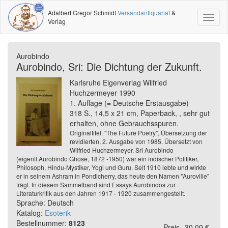
Adalbert Gregor Schmidt
Versandantiquariat
&
Toggl
Verlag
naviga
Aurobindo
Aurobindo, Sri: Die Dichtung der Zukunft.
Karlsruhe Eigenverlag Wilfried
Huchzermeyer 1990
1. Auflage (= Deutsche Erstausgabe)
318 S., 14,5 x 21 cm, Paperback, , sehr gut
erhalten, ohne Gebrauchsspuren.
Originaltitel: "The Future Poetry", Übersetzung der
revidierten, 2. Ausgabe von 1985. Übersetzt von
Wilfried Huchzermeyer. Sri Aurobindo
(eigentl.Aurobindo Ghose, 1872 -1950) war ein indischer Politiker,
Philosoph, Hindu-Mystiker, Yogi und Guru. Seit 1910 lebte und wirkte
er in seinem Ashram in Pondicherry, das heute den Namen "Auroville"
trägt. In diesem Sammelband sind Essays Aurobindos zur
Literaturkritik aus den Jahren 1917 - 1920 zusammengestellt.
Sprache: Deutsch
Katalog:
Esoterik
Bestellnummer:
8123
Preis
30,00 €