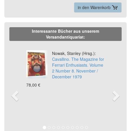
in den Warenkorb
Interessante Bücher aus unserem
Versandantiquariat:
Previous
Ne
Nowak, Stanley (Hrsg.):
Cavallino. The Magazine for
Ferrari Enthusiasts. Volume
2 Number 8. November /
December 1979
78,00 €