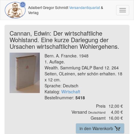
Adalbert Gregor Schmidt
Versandantiquariat
&
Toggl
Verlag
naviga
Cannan, Edwin: Der wirtschaftliche
Wohlstand. Eine kurze Darlegung der
Ursachen wirtschaftlichen Wohlergehens.
Bern. A. Francke. 1948
1. Auflage.
Wealth. Sammlung DALP Band 12. 264
Seiten, OLeinen, sehr schön erhalten. 18
x 12 cm.
Sprache: Deutsch
Katalog:
Wirtschaft
Bestellnummer:
5418
Preis
12,00 €
Versand
4,00 €
Deutschland
Gesamt
16,00 €
in den Warenkorb