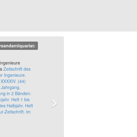
rsandantiquariat:
Next
Ingenieure
rs
Zeitschrift des
r Ingenieure.
. XXXXIV. (44)
r Jahrgang.
ang in 2 Bänden:
bjahr. Heft 1 bis
tes Halbjahr. Heft
r-Zeitschrift. im