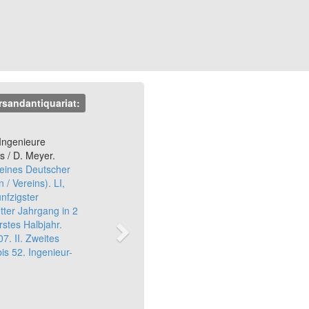
rsandantiquariat:
Next
Ingenieure
rs / D. Meyer.
ereines Deutscher
 / Vereins). LI,
nfzigster
ter Jahrgang in 2
rstes Halbjahr.
07. II. Zweites
bis 52. Ingenieur-