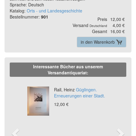
Sprache: Deutsch
Katalog:
Orts - und Landesgeschichte
Bestellnummer:
901
Preis
12,00 €
Versand
4,00 €
Deutschland
Gesamt
16,00 €
in den Warenkorb
Interessante Bücher aus unserem
Versandantiquariat:
Previous
Ne
Rall, Heinz
Güglingen.
Erneuerungen einer Stadt.
12,00 €