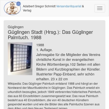
Adalbert Gregor Schmidt
Versandantiquariat
&
Toggl
Verlag
naviga
Güglingen
Güglingen Stadt (Hrsg.): Das Güglinger
Palmtuch. 1988
1988
1. Auflage.
Jahresgabe für die Mitglieder des Vereins
christliche Kunst in der evangelischen
Kirche Württembergs.102 Seiten mit allen
Bildern und Kurzbiographien der Künstler.
Illustrierter Papp-Einband, sehr schön
erhalten. 23 x 22 cm
Wikipedia: Das Güglinger Palmtuch entstand 1988 und hängt an der
Nordwand der Mauritiuskirche in Güglingen. Das Palmtuch ersetzt ein
urkundlich bezeugtes, jedoch 1849 verbranntes historisches Palmtuch,
das aus 60 Einzelbildern zusammengesetzt war. Das neue Palmtuch
besteht aus 40 Einzelbildern, die von 40 deutschen Künstlern
gespendet wurden und wie die Bilder des alte Palmtuchs Szenen aus
dem Alten und dem Neuen Testament zeigen.