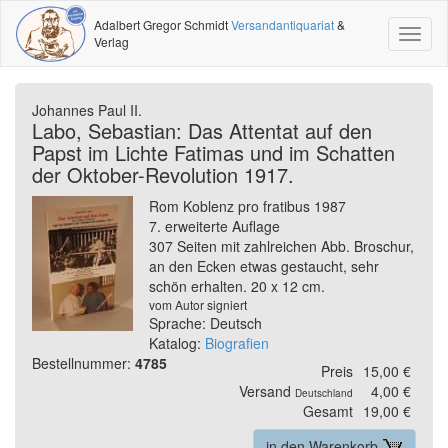
Adalbert Gregor Schmidt
Versandantiquariat
&
Toggl
Verlag
naviga
Johannes Paul II.
Labo, Sebastian: Das Attentat auf den
Papst im Lichte Fatimas und im Schatten
der Oktober-Revolution 1917.
Rom Koblenz pro fratibus 1987
7. erweiterte Auflage
307 Seiten mit zahlreichen Abb. Broschur,
an den Ecken etwas gestaucht, sehr
schön erhalten. 20 x 12 cm.
vom Autor signiert
Sprache: Deutsch
Katalog:
Biografien
Bestellnummer:
4785
Preis
15,00 €
Versand
4,00 €
Deutschland
Gesamt
19,00 €
in den Warenkorb