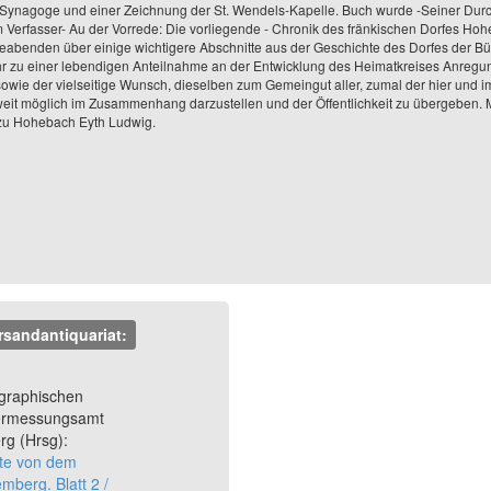
, Synagoge und einer Zeichnung der St. Wendels-Kapelle. Buch wurde -Seiner D
Verfasser- Au der Vorrede: Die vorliegende - Chronik des fränkischen Dorfes Hoh
eabenden über einige wichtigere Abschnitte aus der Geschichte des Dorfes der Bür
zu einer lebendigen Anteilnahme an der Entwicklung des Heimatkreises Anregung 
sowie der vielseitige Wunsch, dieselben zum Gemeingut aller, zumal der hier u
weit möglich im Zusammenhang darzustellen und der Öffentlichkeit zu übergeben.
 zu Hohebach Eyth Ludwig.
rsandantiquariat:
Next
ographischen
ermessungsamt
g (Hrsg):
te von dem
mberg. Blatt 2 /