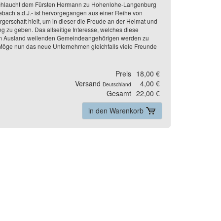
urchlaucht dem Fürsten Hermann zu Hohenlohe-Langenburg
ebach a.d.J.- ist hervorgegangen aus einer Reihe von
gerschaft hielt, um in dieser die Freude an der Heimat und
zu geben. Das allseitige Interesse, welches diese
nd im Ausland weilenden Gemeindeangehörigen werden zu
 Möge nun das neue Unternehmen gleichfalls viele Freunde
Preis
18,00 €
Versand
4,00 €
Deutschland
Gesamt
22,00 €
in den Warenkorb