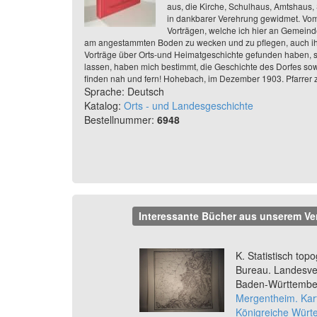
aus, die Kirche, Schulhaus, Amtshaus
in dankbarer Verehrung gewidmet. Vom 
Vorträgen, welche ich hier an Gemeind
am angestammten Boden zu wecken und zu pflegen, auch ihr 
Vorträge über Orts-und Heimatgeschichte gefunden haben, 
lassen, haben mich bestimmt, die Geschichte des Dorfes so
finden nah und fern! Hohebach, im Dezember 1903. Pfarrer
Sprache: Deutsch
Katalog:
Orts - und Landesgeschichte
Bestellnummer:
6948
Interessante Bücher aus unserem Ve
Previous
K. Statistisch top
Bureau. Landesv
Baden-Württember
Mergentheim. Kar
Königreiche Würte