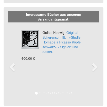
Interessante Bücher aus unserem
Versandantiquariat:
Previous
Ne
Goller, Hedwig:
Original
Scherenschnitt. - »Studie
Homage à Picasso Köpfe
schwarz« - Signiert und
datiert.
600,00 €