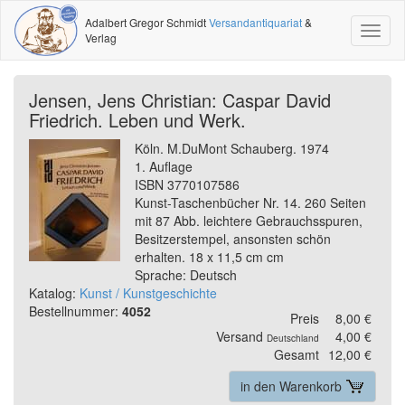
Adalbert Gregor Schmidt
Versandantiquariat
&
Toggl
Verlag
naviga
Jensen, Jens Christian: Caspar David
Friedrich. Leben und Werk.
Köln. M.DuMont Schauberg. 1974
1. Auflage
ISBN 3770107586
Kunst-Taschenbücher Nr. 14. 260 Seiten
mit 87 Abb. leichtere Gebrauchsspuren,
Besitzerstempel, ansonsten schön
erhalten. 18 x 11,5 cm cm
Sprache: Deutsch
Katalog:
Kunst / Kunstgeschichte
Bestellnummer:
4052
Preis
8,00 €
Versand
4,00 €
Deutschland
Gesamt
12,00 €
in den Warenkorb