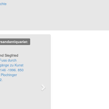
chte
rsandantiquariat:
Next
nd Siegfried
Fuss durch
gänge zu Kunst
1146 -1996. 850
 Plochinger
2.