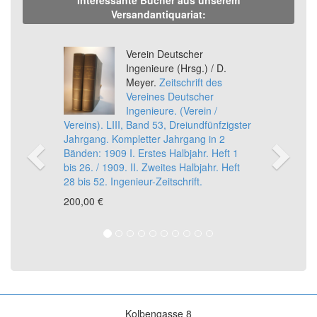
Versandantiquariat:
Previous
Ne
Verein Deutscher
Ingenieure (Hrsg.) / D.
Meyer.
Zeitschrift des
Vereines Deutscher
Ingenieure. (Verein /
Vereins). LIII, Band 53, Dreiundfünfzigster
Jahrgang. Kompletter Jahrgang in 2
Bänden: 1909 I. Erstes Halbjahr. Heft 1
bis 26. / 1909. II. Zweites Halbjahr. Heft
28 bis 52. Ingenieur-Zeitschrift.
200,00 €
Kolbengasse 8