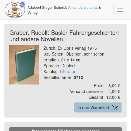
Adalbert Gregor Schmidt
Versandantiquariat
&
Toggl
Verlag
naviga
Graber, Rudolf: Basler Fährengeschichten
und andere Novellen.
Zürich. Ex Libris Verlag 1975
333 Seiten, OLeinen, sehr schön
erhalten. 21 x 14 cm.
Sprache: Deutsch
Katalog:
Literatur
Bestellnummer:
5713
Preis
8,00 €
Versand
4,00 €
Deutschland
Gesamt
12,00 €
in den Warenkorb
Interessante Bücher aus unserem