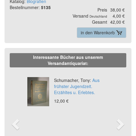
Katalog:
Biografien
Bestellnummer:
5135
Preis
38,00 €
Versand
4,00 €
Deutschland
Gesamt
42,00 €
in den Warenkorb
Interessante Bücher aus unserem
Versandantiquariat:
Previous
Ne
Schumacher, Tony:
Aus
frühster Jugendzeit.
Erzähltes u. Erlebtes.
12,00 €