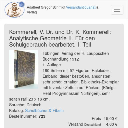
Adalbert Gregor Schmidt
Versandantiquariat
&
Toggl
Verlag
naviga
Kommerell, V. Dr. und Dr. K. Kommerell:
Analytische Geometrie II. Für den
Schulgebrauch bearbeitet. II Teil
Tübingen. Verlag der H. Lauppschen
Buchhandlung 1912
1. Auflage.
180 Seiten mit 57 Figuren. Halbleder-
Einband, dieser bestoßen, ansonsten
sehr schön erhalten. Bibliotheks-Exemplar
mit Inventar-Zetteln auf Rücken, (Königl.
Real-Progymnasium Nürtingen). sehr
selten rar! 23 x 16 cm.
Sprache: Deutsch
Katalog:
Schulbücher & Fibeln
Bestellnummer:
723
Preis
15,00 €
Versand
4,00 €
Deutschland