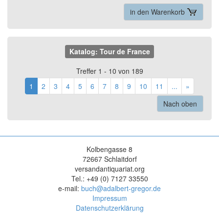
in den Warenkorb
Katalog: Tour de France
Treffer 1 - 10 von 189
1
2
3
4
5
6
7
8
9
10
11
...
»
Nach oben
Kolbengasse 8
72667 Schlaitdorf
versandantiquariat.org
Tel.: +49 (0) 7127 33550
e-mail:
buch@adalbert-gregor.de
Impressum
Datenschutzerklärung