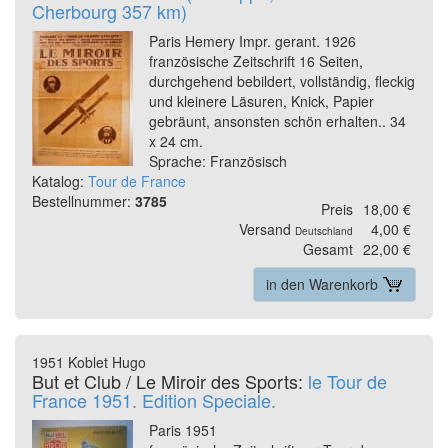
Cherbourg 357 km)
Paris Hemery Impr. gerant. 1926
französische Zeitschrift 16 Seiten,
durchgehend bebildert, vollständig, fleckig
und kleinere Läsuren, Knick, Papier
gebräunt, ansonsten schön erhalten.. 34
x 24 cm.
Sprache: Französisch
Katalog:
Tour de France
Bestellnummer:
3785
Preis
18,00 €
Versand
4,00 €
Deutschland
Gesamt
22,00 €
in den Warenkorb
1951 Koblet Hugo
But et Club / Le Miroir des Sports:
le Tour de
France 1951. Edition Speciale.
Paris 1951