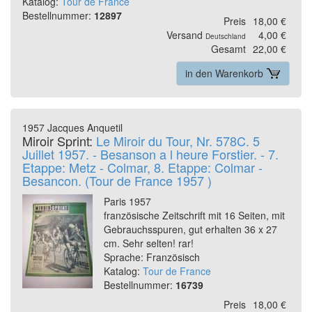
Katalog:
Tour de France
Bestellnummer:
12897
Preis
18,00 €
Versand
4,00 €
Deutschland
Gesamt
22,00 €
in den Warenkorb
1957 Jacques Anquetil
Miroir Sprint:
Le Miroir du Tour, Nr. 578C. 5
Juillet 1957. - Besanson a l heure Forstier. - 7.
Etappe: Metz - Colmar, 8. Etappe: Colmar -
Besancon. (Tour de France 1957 )
Paris 1957
französische Zeitschrift mit 16 Seiten, mit
Gebrauchsspuren, gut erhalten 36 x 27
cm. Sehr selten! rar!
Sprache: Französisch
Katalog:
Tour de France
Bestellnummer:
16739
Preis
18,00 €