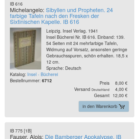
IB 616
Michelangelo:
Sibyllen und Propheten. 24
farbige Tafeln nach den Fresken der
Sixtinischen Kapelle. IB 616
Leipzig. Insel Verlag. 1941
Insel Bücherei Nr. IB 616. Einband: 139.
54 Seiten mit 24 mehrfarbige Tafeln,
Widmung auf Vorsatz, ansonsten geringe
Gebrauchsspuren, schön erhalten. 18,5 x
12 cm.
Sprache: Deutsch
Katalog:
Insel - Bücherei
Bestellnummer:
6712
Preis
8,00 €
Versand
4,00 €
Deutschland
Gesamt
12,00 €
in den Warenkorb
IB 775 [1B]
Fauser, Alois:
Die Bamberger Apokalypse. IB