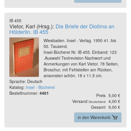
IB 455
Vietor, Karl (Hrsg.):
Die Briefe der Diotima an
Hölderlin. IB 455
Wiesbaden. Insel - Verlag. 1950 41. bis
50. Tausend.
Insel-Bücherei Nr. IB 455. Einband: 123
.Auswahl Textrevision Nachwort und
Anmerkungen von Karl Vietor. 78 Seiten,
Broschur, mit Fehlstellen am Rücken,
ansonsten schön. 18 x 11,5 cm.
Sprache: Deutsch
Katalog:
Insel - Bücherei
Bestellnummer:
4401
Preis
5,00 €
Versand
4,00 €
Deutschland
Gesamt
9,00 €
in den Warenkorb