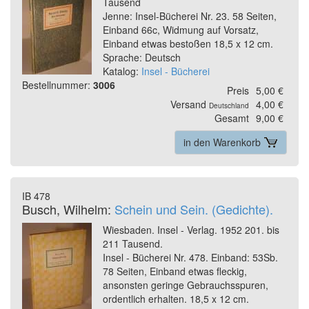
Tausend
Jenne: Insel-Bücherei Nr. 23. 58 Seiten,
Einband 66c, Widmung auf Vorsatz,
Einband etwas bestoßen 18,5 x 12 cm.
Sprache: Deutsch
Katalog:
Insel - Bücherei
Bestellnummer:
3006
Preis
5,00 €
Versand
4,00 €
Deutschland
Gesamt
9,00 €
in den Warenkorb
IB 478
Busch, Wilhelm:
Schein und Sein. (Gedichte).
Wiesbaden. Insel - Verlag. 1952 201. bis
211 Tausend.
Insel - Bücherei Nr. 478. Einband: 53Sb.
78 Seiten, Einband etwas fleckig,
ansonsten geringe Gebrauchsspuren,
ordentlich erhalten. 18,5 x 12 cm.