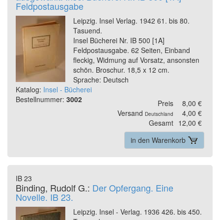
Feldpostausgabe
Leipzig. Insel Verlag. 1942 61. bis 80.
Tasuend.
Insel Bücherei Nr. IB 500 [1A]
Feldpostausgabe. 62 Seiten, Einband
fleckig, Widmung auf Vorsatz, ansonsten
schön. Broschur. 18,5 x 12 cm.
Sprache: Deutsch
Katalog:
Insel - Bücherei
Bestellnummer:
3002
Preis
8,00 €
Versand
4,00 €
Deutschland
Gesamt
12,00 €
in den Warenkorb
IB 23
Binding, Rudolf G.:
Der Opfergang. Eine
Novelle. IB 23.
Leipzig. Insel - Verlag. 1936 426. bis 450.