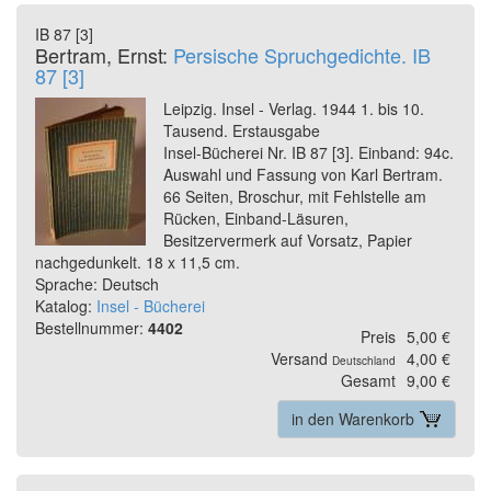
IB 87 [3]
Bertram, Ernst:
Persische Spruchgedichte. IB
87 [3]
Leipzig. Insel - Verlag. 1944 1. bis 10.
Tausend. Erstausgabe
Insel-Bücherei Nr. IB 87 [3]. Einband: 94c.
Auswahl und Fassung von Karl Bertram.
66 Seiten, Broschur, mit Fehlstelle am
Rücken, Einband-Läsuren,
Besitzervermerk auf Vorsatz, Papier
nachgedunkelt. 18 x 11,5 cm.
Sprache: Deutsch
Katalog:
Insel - Bücherei
Bestellnummer:
4402
Preis
5,00 €
Versand
4,00 €
Deutschland
Gesamt
9,00 €
in den Warenkorb