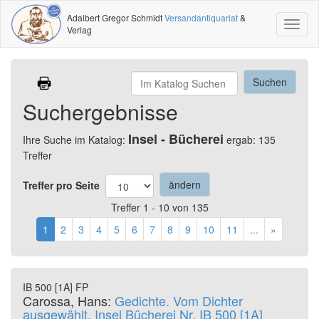
Adalbert Gregor Schmidt
Versandantiquariat
&
Toggl
Verlag
naviga
Suchergebnisse
Insel - Bücherei
Ihre Suche im Katalog:
ergab: 135
Treffer
Treffer pro Seite
Treffer 1 - 10 von 135
1
2
3
4
5
6
7
8
9
10
11
...
»
IB 500 [1A] FP
Carossa, Hans:
Gedichte. Vom Dichter
ausgewählt. Insel Bücherei Nr. IB 500 [1A]