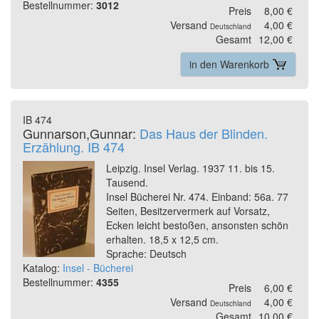
Bestellnummer:
3012
Preis
8,00 €
Versand
4,00 €
Deutschland
Gesamt
12,00 €
in den Warenkorb
IB 474
Gunnarson,Gunnar:
Das Haus der Blinden.
Erzählung. IB 474
Leipzig. Insel Verlag. 1937 11. bis 15.
Tausend.
Insel Bücherei Nr. 474. Einband: 56a. 77
Seiten, Besitzervermerk auf Vorsatz,
Ecken leicht bestoßen, ansonsten schön
erhalten. 18,5 x 12,5 cm.
Sprache: Deutsch
Katalog:
Insel - Bücherei
Bestellnummer:
4355
Preis
6,00 €
Versand
4,00 €
Deutschland
Gesamt
10,00 €