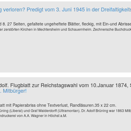
verloren? Predigt vom 3. Juni 1945 in der Dreifaltigkeit
 8. 27 Seiten, gefaltete ungeheftete Blätter, fleckig, mit Ein-und Abris
r zerstörten Kirchen in Mechtersheim und Schauernheim. Zechnersche Buchdruck
Adolf. Flugblatt zur Reichstagswahl vom 10.Januar 1874
. Mitbürger!
Blatt mit Papierabriss ohne Textverlust, Randläsuren.35 x 22 cm.
rüning (Liberal) und Graf Walderdorff (Ultramontan). Dr. Adolf Brüning war 1863 M
druckerei von A.A. Wagner in Höchst a.M.