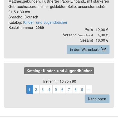
Matthes.gebunden, illustrierter Papp-Einband., mit stärkeren
Gebrauchsspuren, einer geklebten Seite, ansonsten schön.
21,5 x 30 cm.
Sprache: Deutsch
Katalog:
Kinder- und Jugendbücher
Bestellnummer:
2969
Preis
12,00 €
Versand
4,00 €
Deutschland
Gesamt
16,00 €
in den Warenkorb
Katalog: Kinder- und Jugendbücher
Treffer 1 - 10 von 90
1
2
3
4
5
6
7
8
9
»
Nach oben