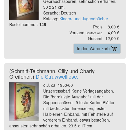
Gebrauchsspuren, sehr schön erhalten.
30 x 21 cm.
Sprache: Deutsch
Katalog:
Kinder- und Jugendbücher
Bestellnummer:
145
Preis
8,00 €
Versand
4,00 €
Deutschland
Gesamt
12,00 €
in den Warenkorb
(Schmitt-Teichmann, Cilly und Charly
Greifoner:)
Die Struwwelliese.
o.J. ca. 1950/60
Unzerreissbar! Keine Verlagsangaben.
Die "bereinigte Ausgabe" mit der
Suppenschüssel. 9 feste Karton Blätter
mit bedruckten Innenseiten, fester
Halbleinen-Einband, mit Fehlstelle auf
vorderem Einband, etwas bestoßen,
ansonsten sehr schön erhalten. 23,5 x 17 cm.