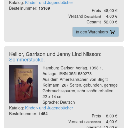
Katalog:
Kinder- und Jugendbücher
Bestellnummer:
15169
Preis
48,00 €
Versand
4,00 €
Deutschland
Gesamt
52,00 €
in den Warenkorb
Keillor, Garrison und Jenny Lind Nilsson:
Sommerstücke.
Hamburg Carlsen Verlag. 1998 1.
Auflage. ISBN 3551580278
Aus dem Amerikanischen von Birgitt
Kollmann. 267 Seiten, gebunden, geringe
Gebrauchsspuren, sehr schön erhalten.
22 x 14 cm
Sprache: Deutsch
Katalog:
Kinder- und Jugendbücher
Bestellnummer:
1454
Preis
8,00 €
Versand
4,00 €
Deutschland
Gesamt
12,00 €