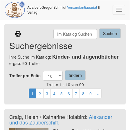
Adalbert Gregor Schmidt
Versandantiquariat
&
Toggl
Verlag
naviga
Suchergebnisse
Kinder- und Jugendbücher
Ihre Suche im Katalog:
ergab: 90 Treffer
Treffer pro Seite
Treffer 1 - 10 von 90
1
2
3
4
5
6
7
8
9
»
Craig, Helen / Katharine Holabird:
Alexander
und das Zauberschiff.