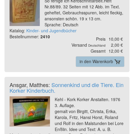
So fertige ich Kerbschnittarbeit.Heft
Nr.88/89. 32 Seiten mit 12 Abb. im Text.
geheftet, Gebrauchsspuren, leicht fleckig,
ansonsten schön. 19 x 13 cm.
Sprache: Deutsch
Katalog:
Kinder- und Jugendbücher
Bestellnummer:
2410
Preis
10,00 €
Versand
2,00 €
Deutschland
Gesamt
12,00 €
in den Warenkorb
Ansgar, Matthes:
Sonnenkind und die Tiere. Ein
Korker Kinderbuch.
Kehl - Kork Korker Anstalten. 1976
3. Auflage.
gemalt von Birgitt, Christa, Erika,
Karola, Fritz, Hansi Horst, Roland
und Rolf in den Malstunden bei Lore
Enßlin. Idee und Text: A. u. B.