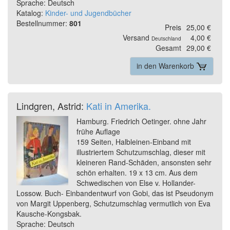
Sprache: Deutsch
Katalog:
Kinder- und Jugendbücher
Bestellnummer:
801
Preis
25,00 €
Versand
4,00 €
Deutschland
Gesamt
29,00 €
in den Warenkorb
Lindgren, Astrid:
Kati in Amerika.
Hamburg. Friedrich Oetinger. ohne Jahr
frühe Auflage
159 Seiten, Halbleinen-Einband mit
illustriertem Schutzumschlag, dieser mit
kleineren Rand-Schäden, ansonsten sehr
schön erhalten. 19 x 13 cm. Aus dem
Schwedischen von Else v. Hollander-
Lossow. Buch- Einbandentwurf von Gobi, das ist Pseudonym
von Margit Uppenberg, Schutzumschlag vermutlich von Eva
Kausche-Kongsbak.
Sprache: Deutsch