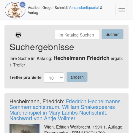
Adalbert Gregor Schmidt
Versandantiquariat
&
Toggl
Verlag
naviga
Suchergebnisse
Hechelmann Friedrich
Ihre Suche im Katalog:
ergab:
1 Treffer
Treffer pro Seite
Hechelmann, Friedrich:
Friedrich Hechelmanns
Sommernachtstraum. William Shakespeares
Märchenspiel in Mary Lambs Nachschrift.
Nachwort von Antje Vollmer.
Wien. Edition Weitbrecht. 1994 1. Auflage.
Erstausgabe. ISBN 3522714709