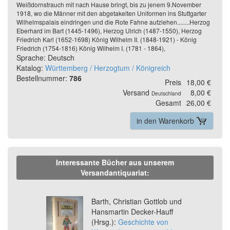
Weißdornstrauch mit nach Hause bringt, bis zu jenem 9.November
1918, wo die Männer mit den abgetakelten Uniformen ins Stuttgarter
Wilhelmspalais eindringen und die Rote Fahne aufziehen........Herzog
Eberhard im Bart (1445-1496), Herzog Ulrich (1487-1550), Herzog
Friedrich Karl (1652-1698) König Wilhelm II. (1848-1921) - König
Friedrich (1754-1816) König Wilhelm I. (1781 - 1864),
Sprache: Deutsch
Katalog:
Württemberg / Herzogtum / Königreich
Bestellnummer:
786
Preis
18,00 €
Versand
8,00 €
Deutschland
Gesamt
26,00 €
in den Warenkorb
Interessante Bücher aus unserem
Versandantiquariat:
Previous
Ne
Barth, Christian Gottlob und
Hansmartin Decker-Hauff
(Hrsg.):
Geschichte von