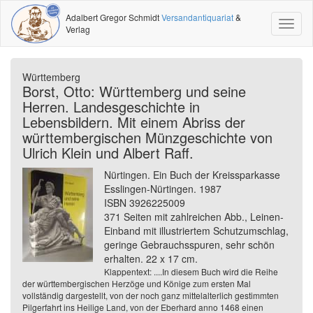
Adalbert Gregor Schmidt
Versandantiquariat
&
Toggl
Verlag
naviga
Württemberg
Borst, Otto: Württemberg und seine
Herren. Landesgeschichte in
Lebensbildern. Mit einem Abriss der
württembergischen Münzgeschichte von
Ulrich Klein und Albert Raff.
Nürtingen. Ein Buch der Kreissparkasse
Esslingen-Nürtingen. 1987
ISBN 3926225009
371 Seiten mit zahlreichen Abb., Leinen-
Einband mit illustriertem Schutzumschlag,
geringe Gebrauchsspuren, sehr schön
erhalten. 22 x 17 cm.
Klappentext: ....In diesem Buch wird die Reihe
der württembergischen Herzöge und Könige zum ersten Mal
vollständig dargestellt, von der noch ganz mittelalterlich gestimmten
Pilgerfahrt ins Heilige Land, von der Eberhard anno 1468 einen