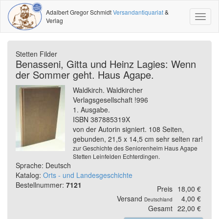
Adalbert Gregor Schmidt
Versandantiquariat
&
Toggl
Verlag
naviga
Stetten Filder
Benasseni, Gitta und Heinz Lagies: Wenn
der Sommer geht. Haus Agape.
Waldkirch. Waldkircher
Verlagsgesellschaft !996
1. Ausgabe.
ISBN 387885319X
von der Autorin signiert. 108 Seiten,
gebunden, 21,5 x 14,5 cm sehr selten rar!
zur Geschichte des Seniorenheim Haus Agape
Stetten Leinfelden Echterdingen.
Sprache: Deutsch
Katalog:
Orts - und Landesgeschichte
Bestellnummer:
7121
Preis
18,00 €
Versand
4,00 €
Deutschland
Gesamt
22,00 €