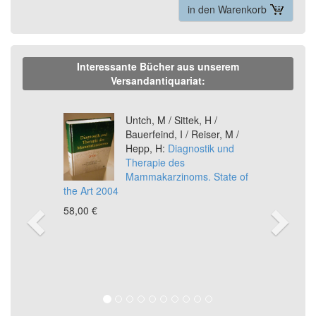
in den Warenkorb
Interessante Bücher aus unserem
Versandantiquariat:
Previous
Ne
Untch, M / Sittek, H /
Bauerfeind, I / Reiser, M /
Hepp, H:
Diagnostik und
Therapie des
Mammakarzinoms. State of
the Art 2004
58,00 €