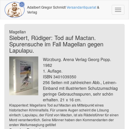
Adalbert Gregor Schmidt
Versandantiquariat
&
Toggl
Verlag
naviga
Magellan
Siebert, Rüdiger: Tod auf Mactan.
Spurensuche im Fall Magellan gegen
Lapulapu.
Würzburg. Arena Verlag Georg Popp.
1982
1. Auflage.
ISBN 3401039350
256 Seiten mit zahlreichen Abb., Leinen-
Einband mit illustriertem Schutzumschlag
geringe Gebrauchsspuren, sehr schön
erhalten. 21 x 16 cm.
Klappentext: Magellans Tod auf Mactan als Mittelpunkt eines
historischen Kriminalfalls. Für unsere Augen scheint die Lösung
einfach: Lapulapu, der Fürst von Mactan, ist als Rädelsführer für einen
Mord verantwortlich. Seine Männer haben den Kommandanten der
ersten Weltumseglung getötet