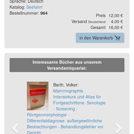
Sprache: Deutsch
Katalog:
Seefahrt
Bestellnummer:
964
Preis
12,00 €
Versand
4,00 €
Deutschland
Gesamt
16,00 €
in den Warenkorb
Interessante Bücher aus unserem
Versandantiquariat:
Previous
Ne
Barth, Volker:
Mammographie.
Intensivkurs und Atlas für
Fortgeschrittene. Senologie
- Screening -
Röntgenmorphologie -
Differentialdiagnose- außergewöhnliche
Beobachtungen - Behandlungsfehler vor
Gericht.