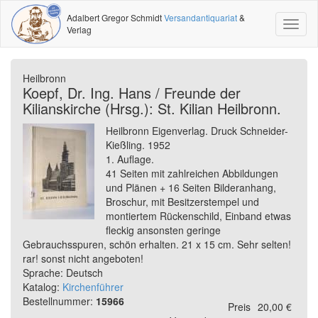
Adalbert Gregor Schmidt
Versandantiquariat
&
Toggl
Verlag
naviga
Heilbronn
Koepf, Dr. Ing. Hans / Freunde der
Kilianskirche (Hrsg.): St. Kilian Heilbronn.
Heilbronn Eigenverlag. Druck Schneider-
Kießling. 1952
1. Auflage.
41 Seiten mit zahlreichen Abbildungen
und Plänen + 16 Seiten Bilderanhang,
Broschur, mit Besitzerstempel und
montiertem Rückenschild, Einband etwas
fleckig ansonsten geringe
Gebrauchsspuren, schön erhalten. 21 x 15 cm. Sehr selten!
rar! sonst nicht angeboten!
Sprache: Deutsch
Katalog:
Kirchenführer
Bestellnummer:
15966
Preis
20,00 €