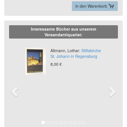
in den Warenkorb
Interessante Bücher aus unserem
Versandantiquariat:
Previous
Ne
Altmann, Lothar:
Stiftskirche
St. Johann in Regensburg
8,00 €