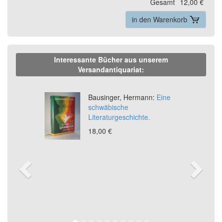
Gesamt
12,00 €
in den Warenkorb
Interessante Bücher aus unserem
Versandantiquariat:
Previous
Ne
Bausinger, Hermann:
Eine
schwäbische
Literaturgeschichte.
18,00 €