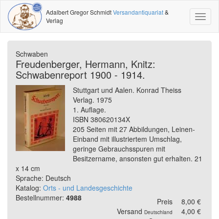
Adalbert Gregor Schmidt
Versandantiquariat
&
Toggl
Verlag
naviga
Schwaben
Freudenberger, Hermann, Knitz:
Schwabenreport 1900 - 1914.
Stuttgart und Aalen. Konrad Theiss
Verlag. 1975
1. Auflage.
ISBN 380620134X
205 Seiten mit 27 Abbildungen, Leinen-
Einband mit illustriertem Umschlag,
geringe Gebrauchsspuren mit
Besitzername, ansonsten gut erhalten. 21
x 14 cm
Sprache: Deutsch
Katalog:
Orts - und Landesgeschichte
Bestellnummer:
4988
Preis
8,00 €
Versand
4,00 €
Deutschland