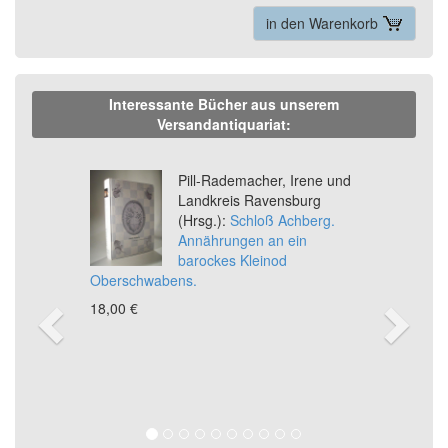
in den Warenkorb
Interessante Bücher aus unserem
Versandantiquariat:
Previous
Ne
Pill-Rademacher, Irene und
Landkreis Ravensburg
(Hrsg.):
Schloß Achberg.
Annährungen an ein
barockes Kleinod
Oberschwabens.
18,00 €