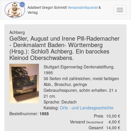
Adalbert Gregor Schmidt
Versandantiquariat
&
Toggl
Verlag
naviga
Achberg
Geßler, August und Irene Pill-Rademacher
- Denkmalamt Baden- Württemberg
(Hrsg.): Schloß Achberg. Ein barockes
Kleinod Oberschwabens.
Stuttgart Eigenverlag Denkmalstiftung.
1995
36 Seiten mit zahlreichen, meist farbigen
Abb., Broschur, geringe
Gebrauchsspuren, schön erhalten. 21 x
21 cm.
Sprache: Deutsch
Katalog:
Orts - und Landesgeschichte
Bestellnummer:
1955
Preis
10,00 €
Versand
4,00 €
Deutschland
Gesamt
14,00 €