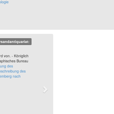
ologie
rsandantiquariat:
Next
d von. - Königlich
graphisches Bureau
ung des
eschreibung des
temberg nach