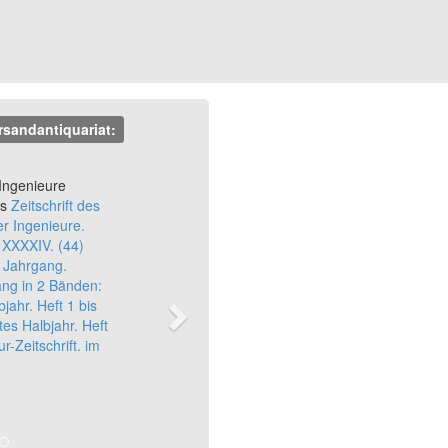
rsandantiquariat:
Next
Ingenieure
rs
Zeitschrift des
r Ingenieure.
. XXXXIV. (44)
r Jahrgang.
ang in 2 Bänden:
bjahr. Heft 1 bis
tes Halbjahr. Heft
r-Zeitschrift. im