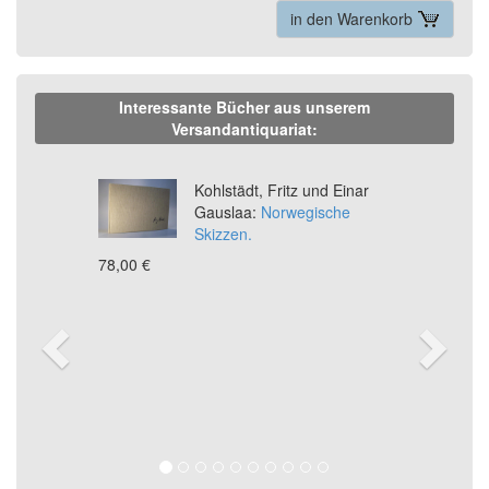
in den Warenkorb
Interessante Bücher aus unserem
Versandantiquariat:
Previous
Ne
Kohlstädt, Fritz und Einar
Gauslaa:
Norwegische
Skizzen.
78,00 €