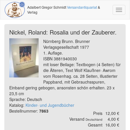
Adalbert Gregor Schmidt
Versandantiquariat
&
Toggl
Verlag
naviga
Nickel, Roland: Rosalia und der Zauberer.
Nürnberg Brunn. Brunner
Verlagsgesellschaft 1977
1. Auflage.
ISBN 3881940030
mit loser Beilage: Textbogen (4 Seiten) für
die Älteren, Text Wolf Klaußner- Awrom
vom Rosenhag. ca. 28 Seiten, illustierter
Pappband, mit Gebrauchsspuren,
Einband gering gebogen, ansonsten schön erhalten. 23 x
23,5 cm
Sprache: Deutsch
Katalog:
Kinder- und Jugendbücher
Bestellnummer:
7863
Preis
12,00 €
Versand
4,00 €
Deutschland
Gesamt
16,00 €