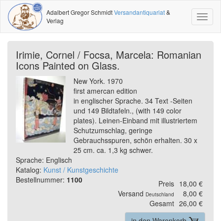
Adalbert Gregor Schmidt
Versandantiquariat
&
Toggl
Verlag
naviga
Irimie, Cornel / Focsa, Marcela: Romanian
Icons Painted on Glass.
New York. 1970
first amercan edition
in englischer Sprache. 34 Text -Seiten
und 149 Bildtafeln., (with 149 color
plates). Leinen-Einband mit illustriertem
Schutzumschlag, geringe
Gebrauchsspuren, schön erhalten. 30 x
25 cm. ca. 1,3 kg schwer.
Sprache: Englisch
Katalog:
Kunst / Kunstgeschichte
Bestellnummer:
1100
Preis
18,00 €
Versand
8,00 €
Deutschland
Gesamt
26,00 €
in den Warenkorb