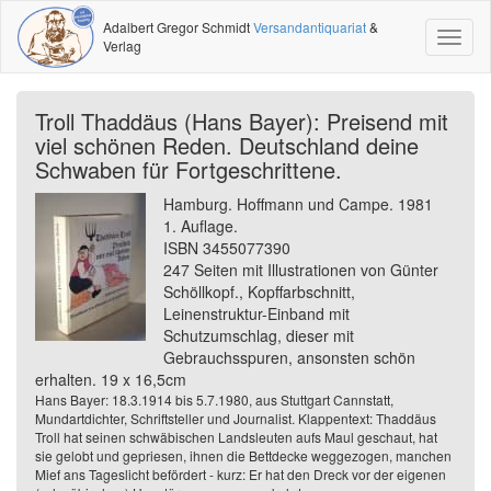
Adalbert Gregor Schmidt
Versandantiquariat
&
Toggl
Verlag
naviga
Troll Thaddäus (Hans Bayer): Preisend mit
viel schönen Reden. Deutschland deine
Schwaben für Fortgeschrittene.
Hamburg. Hoffmann und Campe. 1981
1. Auflage.
ISBN 3455077390
247 Seiten mit Illustrationen von Günter
Schöllkopf., Kopffarbschnitt,
Leinenstruktur-Einband mit
Schutzumschlag, dieser mit
Gebrauchsspuren, ansonsten schön
erhalten. 19 x 16,5cm
Hans Bayer: 18.3.1914 bis 5.7.1980, aus Stuttgart Cannstatt,
Mundartdichter, Schriftsteller und Journalist. Klappentext: Thaddäus
Troll hat seinen schwäbischen Landsleuten aufs Maul geschaut, hat
sie gelobt und gepriesen, ihnen die Bettdecke weggezogen, manchen
Mief ans Tageslicht befördert - kurz: Er hat den Dreck vor der eigenen