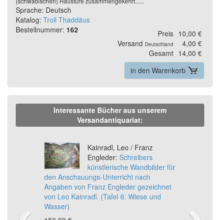
(schwäbischen) Haustüre zusammengekehrt......
Sprache: Deutsch
Katalog:
Troll Thaddäus
Bestellnummer:
162
Preis
10,00 €
Versand
4,00 €
Deutschland
Gesamt
14,00 €
in den Warenkorb
Interessante Bücher aus unserem
Versandantiquariat:
Previous
Ne
Kainradl, Leo / Franz
Engleder:
Schreibers
künstlerische Wandbilder für
den Anschauungs-Unterricht nach
Angaben von Franz Engleder gezeichnet
von Leo Kainradl. (Tafel 6: Wiese und
Wasser)
150,00 €