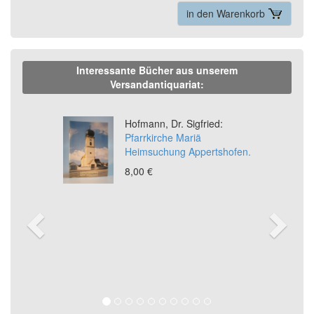
in den Warenkorb
Interessante Bücher aus unserem
Versandantiquariat:
Previous
Ne
Hofmann, Dr. Sigfried:
Pfarrkirche Mariä
Heimsuchung Appertshofen.
8,00 €