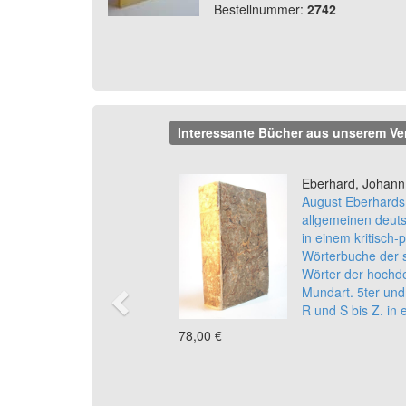
Bestellnummer:
2742
Interessante Bücher aus unserem Ve
Previous
Eberhard, Johann
August Eberhards
allgemeinen deut
in einem kritisch-
Wörterbuche der 
Wörter der hochd
Mundart. 5ter und 
R und S bis Z. in
78,00 €