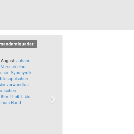
rsandantiquariat:
Next
 August:
Johann
 Versuch einer
schen Synonymik
philosophischen
sinnverwandten
eutschen
6ter Theil. L bis
 einem Band