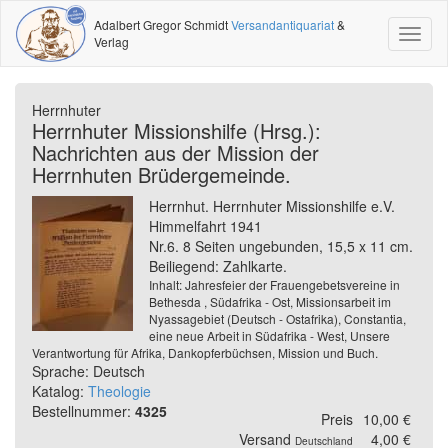
Adalbert Gregor Schmidt
Versandantiquariat
&
Toggl
Verlag
naviga
Herrnhuter
Herrnhuter Missionshilfe (Hrsg.):
Nachrichten aus der Mission der
Herrnhuten Brüdergemeinde.
Herrnhut. Herrnhuter Missionshilfe e.V.
Himmelfahrt 1941
Nr.6. 8 Seiten ungebunden, 15,5 x 11 cm.
Beiliegend: Zahlkarte.
Inhalt: Jahresfeier der Frauengebetsvereine in
Bethesda , Südafrika - Ost, Missionsarbeit im
Nyassagebiet (Deutsch - Ostafrika), Constantia,
eine neue Arbeit in Südafrika - West, Unsere
Verantwortung für Afrika, Dankopferbüchsen, Mission und Buch.
Sprache: Deutsch
Katalog:
Theologie
Bestellnummer:
4325
Preis
10,00 €
Versand
4,00 €
Deutschland