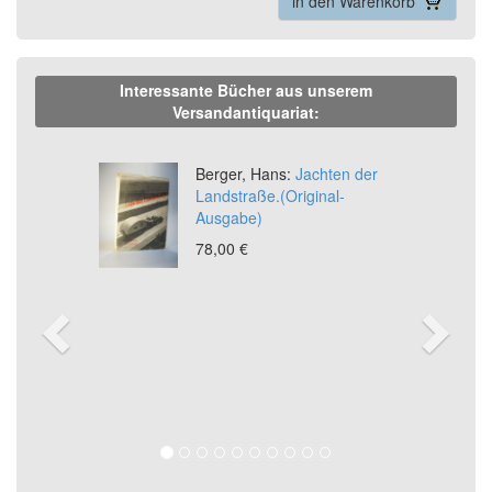
in den Warenkorb
Interessante Bücher aus unserem
Versandantiquariat:
Previous
Ne
Berger, Hans:
Jachten der
Landstraße.(Original-
Ausgabe)
78,00 €