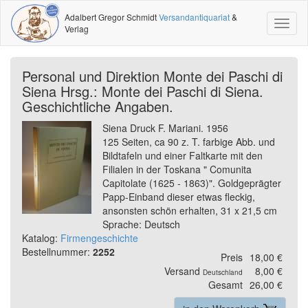
Adalbert Gregor Schmidt
Versandantiquariat
&
Toggl
Verlag
naviga
Personal und Direktion Monte dei Paschi di
Siena Hrsg.: Monte dei Paschi di Siena.
Geschichtliche Angaben.
Siena Druck F. Mariani. 1956
125 Seiten, ca 90 z. T. farbige Abb. und
Bildtafeln und einer Faltkarte mit den
Filialen in der Toskana " Comunita
Capitolate (1625 - 1863)". Goldgeprägter
Papp-Einband dieser etwas fleckig,
ansonsten schön erhalten, 31 x 21,5 cm
Sprache: Deutsch
Katalog:
Firmengeschichte
Bestellnummer:
2252
Preis
18,00 €
Versand
8,00 €
Deutschland
Gesamt
26,00 €