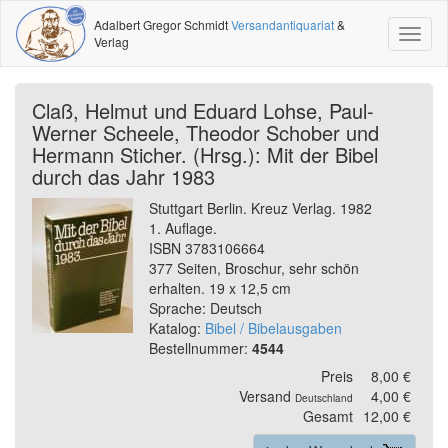
Adalbert Gregor Schmidt
Versandantiquariat
&
Toggl
Verlag
naviga
Claß, Helmut und Eduard Lohse, Paul-
Werner Scheele, Theodor Schober und
Hermann Sticher. (Hrsg.): Mit der Bibel
durch das Jahr 1983
Stuttgart Berlin. Kreuz Verlag. 1982
1. Auflage.
ISBN 3783106664
377 Seiten, Broschur, sehr schön
erhalten. 19 x 12,5 cm
Sprache: Deutsch
Katalog:
Bibel / Bibelausgaben
Bestellnummer:
4544
Preis
8,00 €
Versand
4,00 €
Deutschland
Gesamt
12,00 €