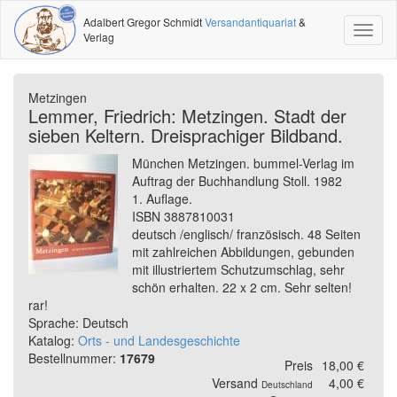
Adalbert Gregor Schmidt
Versandantiquariat
&
Toggl
Verlag
naviga
Metzingen
Lemmer, Friedrich: Metzingen. Stadt der
sieben Keltern. Dreisprachiger Bildband.
München Metzingen. bummel-Verlag im
Auftrag der Buchhandlung Stoll. 1982
1. Auflage.
ISBN 3887810031
deutsch /englisch/ französisch. 48 Seiten
mit zahlreichen Abbildungen, gebunden
mit illustriertem Schutzumschlag, sehr
schön erhalten. 22 x 2 cm. Sehr selten!
rar!
Sprache: Deutsch
Katalog:
Orts - und Landesgeschichte
Bestellnummer:
17679
Preis
18,00 €
Versand
4,00 €
Deutschland