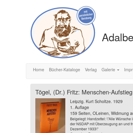
Adalbe
Home
Bücher-Kataloge
Verlag
Galerie
Imp
Tögel, (Dr.) Fritz: Menschen-Aufstie
Leipzig. Kurt Scholtze. 1929
1. Auflage
159 Seiten, OLeinen, Widmung auf
Beigelegt: Handzettel: \"Alle Wünsche i
der NSDAP mit Überzeugung an und freu
Dezember 1933\"