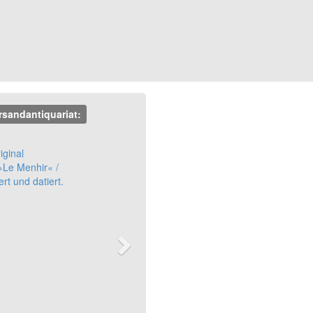
rsandantiquariat:
Next
iginal
 »Le Menhir« /
ert und datiert.