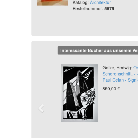
Katalog:
Architektur
Bestellnummer:
5579
Interessante Bücher aus unserem Ve
Previous
Goller, Hedwig:
Or
Scherenschnitt. -
Paul Celan - Signi
850,00 €