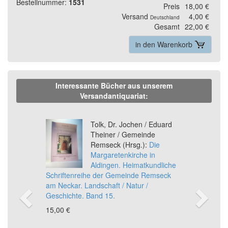
Bestellnummer:
1531
Preis
18,00 €
Versand
4,00 €
Deutschland
Gesamt
22,00 €
in den Warenkorb
Interessante Bücher aus unserem
Versandantiquariat:
Previous
Ne
Tolk, Dr. Jochen / Eduard
Theiner / Gemeinde
Remseck (Hrsg.):
Die
Margaretenkirche in
Aldingen. Heimatkundliche
Schriftenreihe der Gemeinde Remseck
am Neckar. Landschaft / Natur /
Geschichte. Band 15.
15,00 €