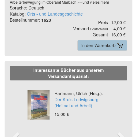
Arbeiterbewegung im Oberamt Marbach. - - und vieles mehr
Sprache: Deutsch
Katalog:
Orts - und Landesgeschichte
Bestellnummer:
1623
Preis
12,00 €
Versand
4,00 €
Deutschland
Gesamt
16,00 €
in den Warenkorb
Interessante Bücher aus unserem
Versandantiquariat:
Previous
Ne
Hartmann, Ulrich (Hrsg.):
Der Kreis Ludwigsburg.
(Heimat und Arbeit).
15,00 €