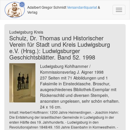
Adalbert Gregor Schmidt
Versandantiquariat
&
Toggl
Verlag
naviga
Ludwigsburg Kreis
Schulz, Dr. Thomas und Historischer
Verein für Stadt und Kreis Ludwigsburg
e.V. (Hrsg.): Ludwigsburger
Geschichtsblätter. Band 52. 1998
Ludwigsburg Kohlhammer /
Kommissionsverlag J. Aigner 1998
237 Seiten mit 71 Abbildungen und 1
Faksimile in Einstecktasche. Broschur,
ausgeschiedenes Bibliothek-Exemplar mit
Rückenschild und diversen Stempeln,
ansonsten ungelesen, sehr schön erhalten.
24 x 16 cm.
Inhalt: Herbert Hoffmann: 1200 Jahre Heimerdingen. - Joachim Hahn:
Die Entstehung der israelitischen Gemeinde in Ludwigsburg in der
ersten Hälfte des 19. Jahrhunderts. - Ludwigsburg in den
Revolutionsjahren 1848/49. 150 Jahre Eisenbahn in Kornwestheim. -