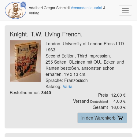
Adalbert Gregor Schmidt
Versandantiquariat
&
Toggl
Verlag
naviga
Knight, T.W. Living French.
London. University of London Press LTD.
1963
Second Edition, Third Impression.
255 Seiten, OLeinen mit OU., Ecken und
Kanten bestoßen, ansonsten schön
erhalten. 19 x 13 cm.
Sprache: Französisch
Katalog:
Varia
Bestellnummer:
3440
Preis
12,00 €
Versand
4,00 €
Deutschland
Gesamt
16,00 €
in den Warenkorb