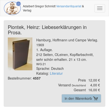
Adalbert Gregor Schmidt
Versandantiquariat
&
Toggl
Verlag
naviga
Piontek, Heinz: Liebeserklärungen in
Prosa.
Hamburg, Hoffmann und Campe Verlag.
1969
1. Auflage.
212 Seiten, OLeinen, Kopffarbschnitt,
sehr schön erhalten. 21 x 13 cm.
W/G 21
Sprache: Deutsch
Katalog:
Literatur
Bestellnummer:
4557
Preis
12,00 €
Versand
4,00 €
Deutschland
Gesamt
16,00 €
in den Warenkorb