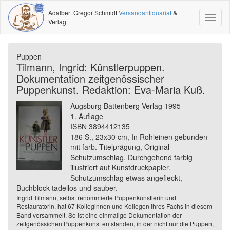
Adalbert Gregor Schmidt
Versandantiquariat
&
Toggl
Verlag
naviga
Puppen
Tilmann, Ingrid: Künstlerpuppen.
Dokumentation zeitgenössischer
Puppenkunst. Redaktion: Eva-Maria Kuß.
Augsburg Battenberg Verlag 1995
1. Auflage
ISBN 3894412135
186 S., 23x30 cm, In Rohleinen gebunden
mit farb. Titelprägung, Original-
Schutzumschlag. Durchgehend farbig
illustriert auf Kunstdruckpapier.
Schutzumschlag etwas angefleckt,
Buchblock tadellos und sauber.
Ingrid Tilmann, selbst renommierte Puppenkünstlerin und
Restauratorin, hat 67 Kolleginnen und Kollegen ihres Fachs in diesem
Band versammelt. So ist eine einmalige Dokumentation der
zeitgenössichen Puppenkunst entstanden, in der nicht nur die Puppen,