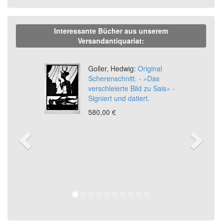
Interessante Bücher aus unserem
Versandantiquariat:
Previous
Ne
Goller, Hedwig:
Original
Scherenschnitt. - »Das
verschleierte Bild zu Sais« -
Signiert und datiert.
580,00 €