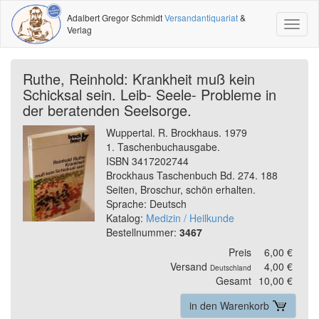
Adalbert Gregor Schmidt
Versandantiquariat
&
Toggl
Verlag
naviga
Ruthe, Reinhold: Krankheit muß kein
Schicksal sein. Leib- Seele- Probleme in
der beratenden Seelsorge.
Wuppertal. R. Brockhaus. 1979
1. Taschenbuchausgabe.
ISBN 3417202744
Brockhaus Taschenbuch Bd. 274. 188
Seiten, Broschur, schön erhalten.
Sprache: Deutsch
Katalog:
Medizin / Heilkunde
Bestellnummer:
3467
Preis
6,00 €
Versand
4,00 €
Deutschland
Gesamt
10,00 €
in den Warenkorb