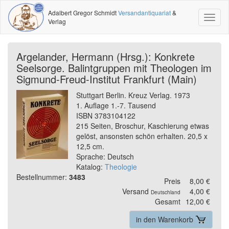
Adalbert Gregor Schmidt
Versandantiquariat
&
Toggl
Verlag
naviga
Argelander, Hermann (Hrsg.): Konkrete
Seelsorge. Balintgruppen mit Theologen im
Sigmund-Freud-Institut Frankfurt (Main)
Stuttgart Berlin. Kreuz Verlag. 1973
1. Auflage 1.-7. Tausend
ISBN 3783104122
215 Seiten, Broschur, Kaschierung etwas
gelöst, ansonsten schön erhalten. 20,5 x
12,5 cm.
Sprache: Deutsch
Katalog:
Theologie
Bestellnummer:
3483
Preis
8,00 €
Versand
4,00 €
Deutschland
Gesamt
12,00 €
in den Warenkorb