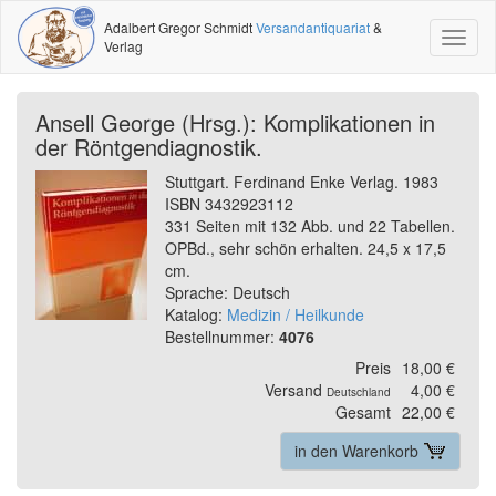
Adalbert Gregor Schmidt
Versandantiquariat
&
Toggl
Verlag
naviga
Ansell George (Hrsg.): Komplikationen in
der Röntgendiagnostik.
Stuttgart. Ferdinand Enke Verlag. 1983
ISBN 3432923112
331 Seiten mit 132 Abb. und 22 Tabellen.
OPBd., sehr schön erhalten. 24,5 x 17,5
cm.
Sprache: Deutsch
Katalog:
Medizin / Heilkunde
Bestellnummer:
4076
Preis
18,00 €
Versand
4,00 €
Deutschland
Gesamt
22,00 €
in den Warenkorb