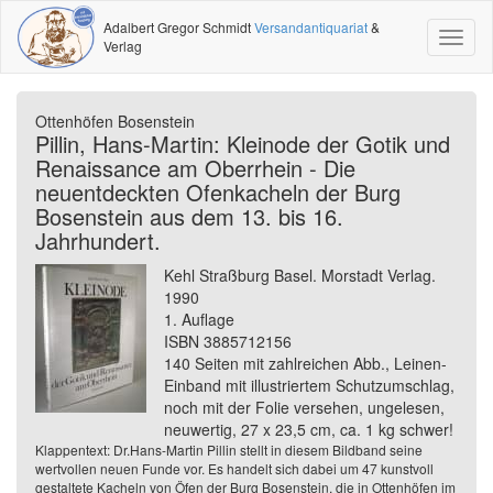
Adalbert Gregor Schmidt
Versandantiquariat
&
Toggl
Verlag
naviga
Ottenhöfen Bosenstein
Pillin, Hans-Martin: Kleinode der Gotik und
Renaissance am Oberrhein - Die
neuentdeckten Ofenkacheln der Burg
Bosenstein aus dem 13. bis 16.
Jahrhundert.
Kehl Straßburg Basel. Morstadt Verlag.
1990
1. Auflage
ISBN 3885712156
140 Seiten mit zahlreichen Abb., Leinen-
Einband mit illustriertem Schutzumschlag,
noch mit der Folie versehen, ungelesen,
neuwertig, 27 x 23,5 cm, ca. 1 kg schwer!
Klappentext: Dr.Hans-Martin Pillin stellt in diesem Bildband seine
wertvollen neuen Funde vor. Es handelt sich dabei um 47 kunstvoll
gestaltete Kacheln von Öfen der Burg Bosenstein, die in Ottenhöfen im