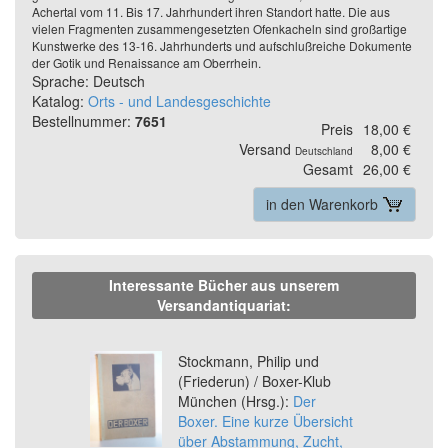
Achertal vom 11. Bis 17. Jahrhundert ihren Standort hatte. Die aus
vielen Fragmenten zusammengesetzten Ofenkacheln sind großartige
Kunstwerke des 13-16. Jahrhunderts und aufschlußreiche Dokumente
der Gotik und Renaissance am Oberrhein.
Sprache: Deutsch
Katalog:
Orts - und Landesgeschichte
Bestellnummer:
7651
Preis
18,00 €
Versand
8,00 €
Deutschland
Gesamt
26,00 €
in den Warenkorb
Interessante Bücher aus unserem
Versandantiquariat:
Previous
Ne
Stockmann, Philip und
(Friederun) / Boxer-Klub
München (Hrsg.):
Der
Boxer. Eine kurze Übersicht
über Abstammung, Zucht,