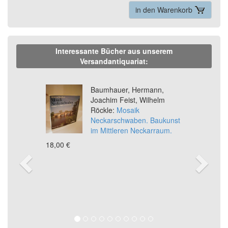
in den Warenkorb
Interessante Bücher aus unserem
Versandantiquariat:
Previous
Ne
Baumhauer, Hermann,
Joachim Feist, Wilhelm
Röckle:
Mosaik
Neckarschwaben. Baukunst
im Mittleren Neckarraum.
18,00 €