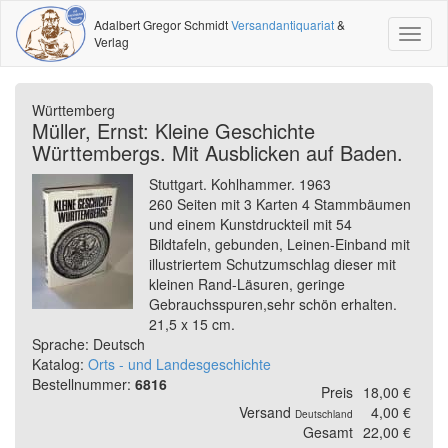
Adalbert Gregor Schmidt
Versandantiquariat
&
Toggl
Verlag
naviga
Württemberg
Müller, Ernst: Kleine Geschichte
Württembergs. Mit Ausblicken auf Baden.
Stuttgart. Kohlhammer. 1963
260 Seiten mit 3 Karten 4 Stammbäumen
und einem Kunstdruckteil mit 54
Bildtafeln, gebunden, Leinen-Einband mit
illustriertem Schutzumschlag dieser mit
kleinen Rand-Läsuren, geringe
Gebrauchsspuren,sehr schön erhalten.
21,5 x 15 cm.
Sprache: Deutsch
Katalog:
Orts - und Landesgeschichte
Bestellnummer:
6816
Preis
18,00 €
Versand
4,00 €
Deutschland
Gesamt
22,00 €